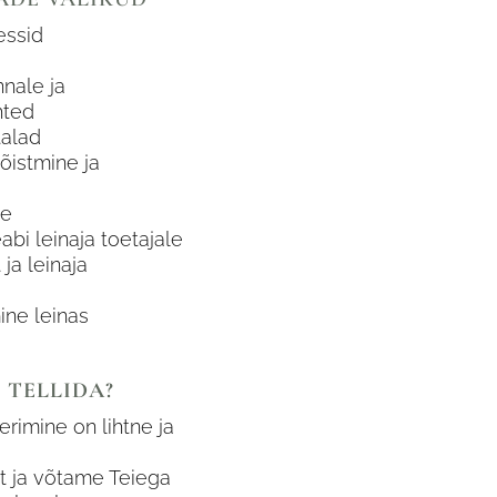
sessid
nale ja
hted
talad
õistmine ja
ne
bi leinaja toetajale
ja leinaja
ine leinas
 TELLIDA?
rimine on lihtne ja
et ja võtame Teiega