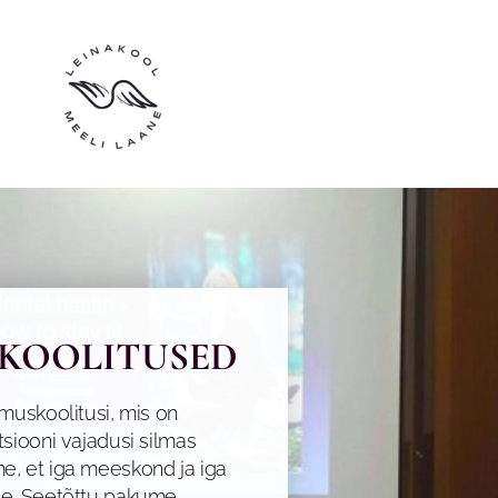
SKOOLITUSED
imuskoolitusi, mis on
tsiooni vajadusi silmas
e, et iga meeskond ja iga
ne. Seetõttu pakume