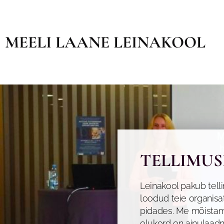
MEELI LAANE LEINAKOOL
TELLIMU
Leinakool pakub tell
loodud teie organisa
pidades. Me mõistam
olukord on ainulaad