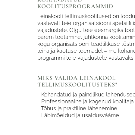
KOOLITUSPROGRAMMID
Leinakooli tellimuskoolitused on lood
vastavalt teie organisatsiooni spetsiifil
vajadustele. Olgu teie eesmärgiks tööt
parem toetamine, juhtkonna koolitamin
kogu organisatsiooni teadlikkuse tõst
leina ja kaotuse teemadel – me koha
programmi teie vajadustele vastavaks.
MIKS VALIDA LEINAKOOL
TELLIMUSKOOLITUSTEKS?
- Kohandatud ja paindlikud lahenduse
- Professionaalne ja kogenud koolitaja
- Tõhus ja praktiline lähenemine
- Läbimõeldud ja usaldusväärne