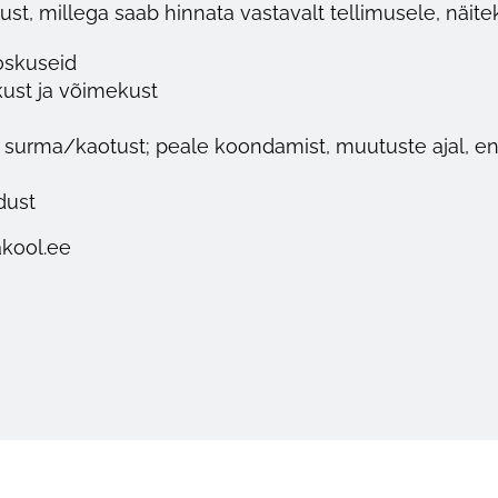
t, millega saab hinnata vastavalt tellimusele, näitek
 oskuseid
kust ja võimekust
 surma/kaotust; peale koondamist, muutuste ajal, e
dust
akool.ee