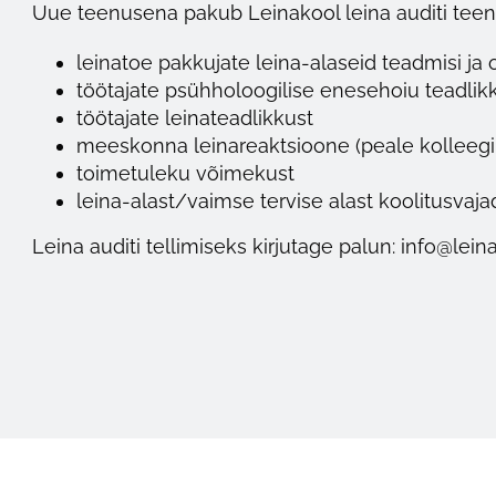
Uue teenusena pakub Leinakool leina auditi teenus
leinatoe pakkujate leina-alaseid teadmisi ja
töötajate psühholoogilise enesehoiu teadlik
töötajate leinateadlikkust
meeskonna leinareaktsioone (peale kolleegi
toimetuleku võimekust
leina-alast/vaimse tervise alast koolitusvaja
Leina auditi tellimiseks kirjutage palun: info@lein