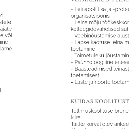
- Leinapoliitika ja -prot
ud
organisatsioonis
istele
- Leina mõju töökeskkon
ajate
kolleegidevahelised su
e või
- Veebinõustamise alus
mine
- Lapse kaotuse leina m
ndame
toetamine
- Toimetuleku jõustami
- Psühholoogiline enesea
- Baasteadmised leinast 
toetamisest
- Laste ja noorte toetam
d
KUIDAS KOOLITUST
Tellimuskoolituse bronee
kiire:
Täitke kõrval olev anke