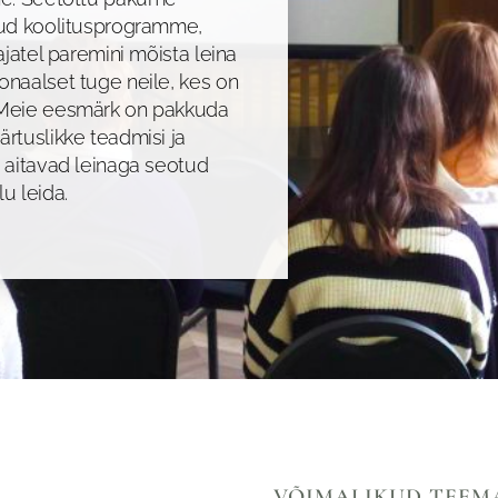
tud koolitusprogramme,
ajatel paremini mõista leina
naalset tuge neile, kes on
 Meie eesmärk on pakkuda
rtuslikke teadmisi ja
 aitavad leinaga seotud
u leida.
VÕIMALIKUD TEEM