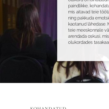
paindlikke, kohanda
mis aitavad teie tööt
ning pakkuda emotsio
kaotanud lähedase.
teie meeskonnale vää
arendada oskusi, mis
olukordades tasakaal
KOHANDATUD