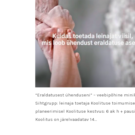
“Eraldatusest ühenduseni” – veebipõhine mini
Sihtgrupp: leinaja toetaja Koolituse toimumise
planeerimisel Koolituse kestvus: 6 ak h + paus
Koolitus on järelvaadatav 14…