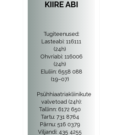
KIIRE ABI
Tugiteenused:
Lasteabi: 116111
(24h)
Ohvriabi: 116006
(24h)
Eluliin: 6558 088
(19–07)
Psühhiaatriakliinikute
valvetoad (24h):
Tallinn: 6172 650
Tartu: 731 8764
Pärnu: 516 0379
Viljandi: 435 4255