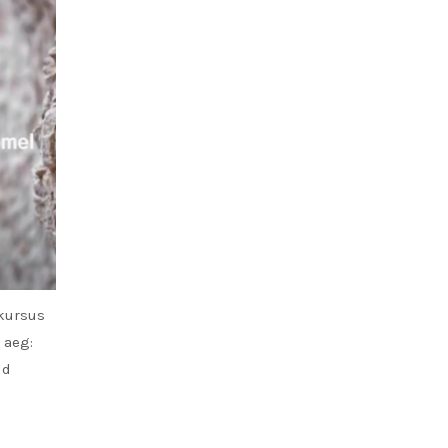
kursus
 aeg:
id