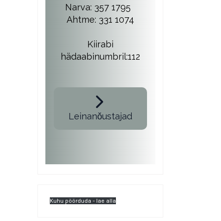
Narva: 357 1795
Ahtme: 331 1074
Kiirabi
hädaabinumbril:112
Leinanǒustajad
Kuhu pöörduda - lae alla