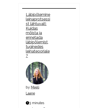
Läbipõlemine
leinaprotsessi
st lähtuvalt:
Kuidas
mõista ja
ennetada
läbipõlemist,
tuginedes
leinateooriale
?
by
Meeli
Laane
3 minutes