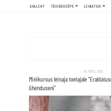
AVALEHT
TÄIENDUSÕPE
LEINATUGI
LEINANÕUSTAJA TÄIENDUSÕPE
LEINANÕUSTAM
Täiendusõppeasutus spetsialistile ja leina
LEINAKOOL
TAGASISIDE TÄIENDUSÕPPELE
ETTEVÕTTELE
LEINAGRUPP E
NOORTELE JA 
BLOGI
LEINAKOHVIK
KOOLITUSED, TÖÖTOAD JA GRUPITÖÖD
/
26. DETS. 2021
Minikursus leinaja toetajale “Eraldatus
ühenduseni”