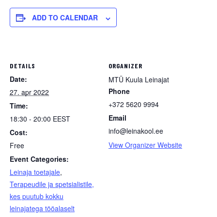
ADD TO CALENDAR
DETAILS
ORGANIZER
Date:
MTÜ Kuula Leinajat
Phone
27. apr 2022
+372 5620 9994
Time:
Email
18:30 - 20:00
EEST
info@leinakool.ee
Cost:
View Organizer Website
Free
Event Categories:
Leinaja toetajale
,
Terapeudile ja spetsialistile,
kes puutub kokku
leinajatega tööalaselt