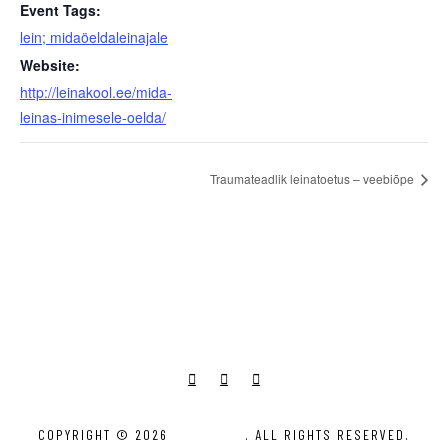
Event Tags:
lein; midaöeldaleinajale
Website:
http://leinakool.ee/mida-
leinas-inimesele-oelda/
Traumateadlik leinatoetus – veebiõpe
COPYRIGHT © 2026
LEINAKOOL
. ALL RIGHTS RESERVED.