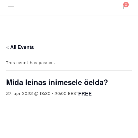
0
Täiendusõppeasutus spetsialistile ja leinatugi
LEINAKOOL
« All Events
This event has passed.
Mida leinas inimesele öelda?
FREE
27. apr 2022 @ 18:30
-
20:00
EEST