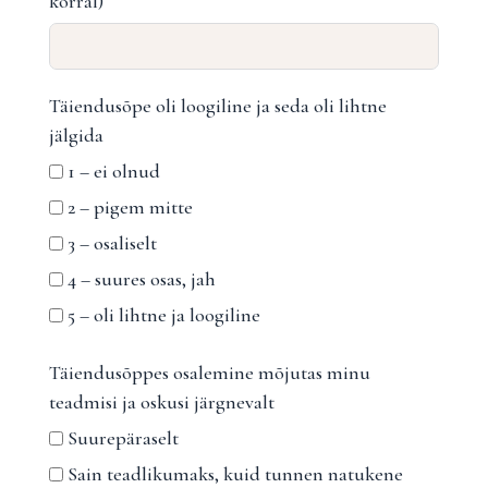
korral)
Täiendusõpe oli loogiline ja seda oli lihtne
jälgida
1 – ei olnud
2 – pigem mitte
3 – osaliselt
4 – suures osas, jah
5 – oli lihtne ja loogiline
Täiendusõppes osalemine mõjutas minu
teadmisi ja oskusi järgnevalt
Suurepäraselt
Sain teadlikumaks, kuid tunnen natukene