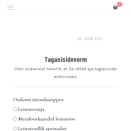
0
Täiendusõppeasutus spetsialistile ja leinatugi
LEINAKOOL
KOOLITUSED, TÖÖTOAD JA GRUPITÖÖD
/
30. JUUNI 2024
Tagasisidevorm
Olen südamest tänulik, et Sa võtad aja tagasiside
andmiseks.
Osalesin täiendusõppes:
Leinatoetaja
Metafoorkaardid leinatöös
Leinateadlik spetsialist