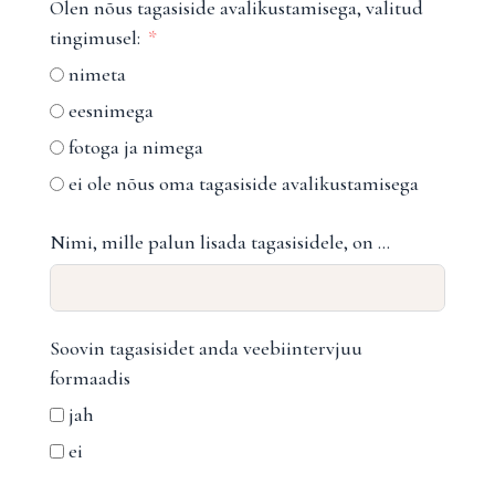
Olen nõus tagasiside avalikustamisega, valitud
tingimusel:
nimeta
eesnimega
fotoga ja nimega
ei ole nõus oma tagasiside avalikustamisega
Nimi, mille palun lisada tagasisidele, on …
Soovin tagasisidet anda veebiintervjuu
formaadis
jah
ei