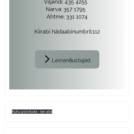
Viljandi: 435 4255
Narva: 357 1795
Ahtme: 331 1074
Kiirabi hädaabinumbril:112
Leinanǒustajad
Kuhu pöörduda - lae alla