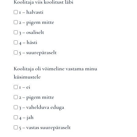
Koolitaja viis koolitust läbi
1 – halvasti
2 – pigem mitte
3 – osaliselt
4 – hästi
5 – suurepäraselt
Koolitaja oli võimeline vastama minu
küsimustele
1 – ei
2 – pigem mitte
3 – vahelduva eduga
4 – jah
5 – vastas suurepäraselt