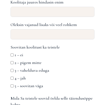
Koolitaja juures hindasin enim
Oleksin vajanud lisaks või veel rohkem
Soovitan koolitust ka teistele
1 – ei
2 – pigem mitte
3 – vahelduva eduga
4 – jah
5 – soovitan väga
Mida Sa teistele soovid öelda selle täiendusõppe
kohta