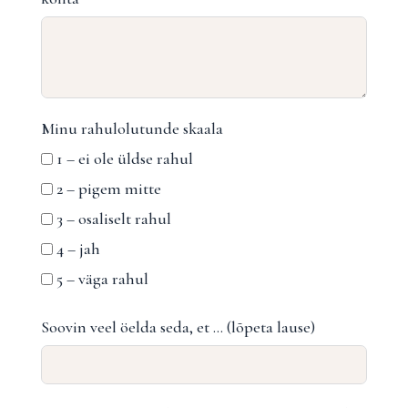
Minu rahulolutunde skaala
1 – ei ole üldse rahul
2 – pigem mitte
3 – osaliselt rahul
4 – jah
5 – väga rahul
Soovin veel öelda seda, et … (lõpeta lause)