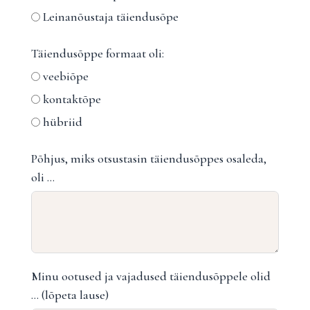
Leinanõustaja täiendusõpe
Täiendusõppe formaat oli:
veebiõpe
kontaktõpe
hübriid
Põhjus, miks otsustasin täiendusõppes osaleda,
oli …
Minu ootused ja vajadused täiendusõppele olid
… (lõpeta lause)