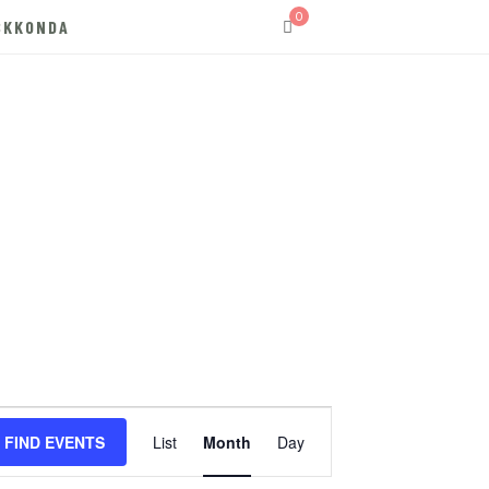
0
SKKONDA
E
FIND EVENTS
List
Month
Day
v
e