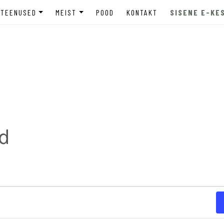
TEENUSED
MEIST
POOD
KONTAKT
SISENE E-KE
INE
ETTEVÕTTELE
MEIST LÄHEMALT
tugi
HARIDUSASUTUSELE
MEEDIAKAJASTUSED
MADELE
NOORTELE JA LASTEVANEMATELE
EETILISED PÕHIMÕTTED
LASTEVANEMATELE
TELLIMUSKOOLITUSED
PRIVAATSUSPOLIITIKA
ÕPPEKORRALDUS
d