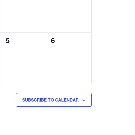
0
0
5
6
events,
events,
SUBSCRIBE TO CALENDAR