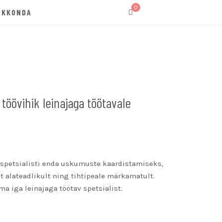
0
SKKONDA
töövihik leinajaga töötavale
a spetsialisti enda uskumuste kaardistamiseks,
t alateadlikult ning tihtipeale märkamatult.
a iga leinajaga töötav spetsialist.