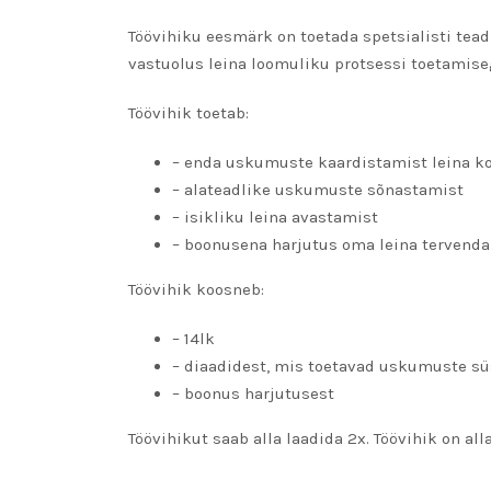
Töövihiku eesmärk on toetada spetsialisti tea
vastuolus leina loomuliku protsessi toetamise
Töövihik toetab:
– enda uskumuste kaardistamist leina k
– alateadlike uskumuste sõnastamist
– isikliku leina avastamist
– boonusena harjutus oma leina tervend
Töövihik koosneb:
– 14lk
– diaadidest, mis toetavad uskumuste s
– boonus harjutusest
Töövihikut saab alla laadida 2x. Töövihik on all