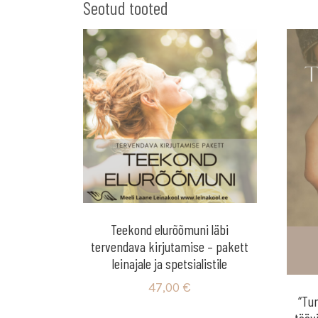
Seotud tooted
Teekond elurõõmuni läbi
tervendava kirjutamise – pakett
leinajale ja spetsialistile
47,00
€
“Tu