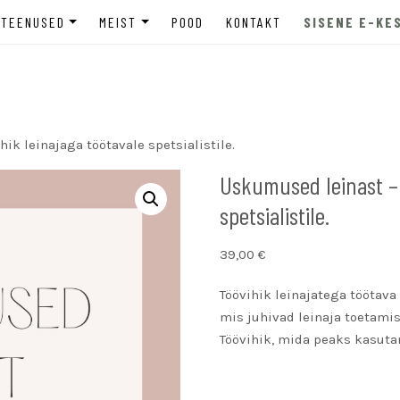
TEENUSED
MEIST
POOD
KONTAKT
SISENE E-KE
INE
ETTEVÕTTELE
MEIST LÄHEMALT
tugi
HARIDUSASUTUSELE
MEEDIAKAJASTUSED
MADELE
NOORTELE JA LASTEVANEMATELE
EETILISED PÕHIMÕTTED
ik leinajaga töötavale spetsialistile.
LASTEVANEMATELE
TELLIMUSKOOLITUSED
PRIVAATSUSPOLIITIKA
Uskumused leinast – 
spetsialistile.
ÕPPEKORRALDUS
39,00
€
Töövihik leinajatega töötav
mis juhivad leinaja toetamis
Töövihik, mida peaks kasutam