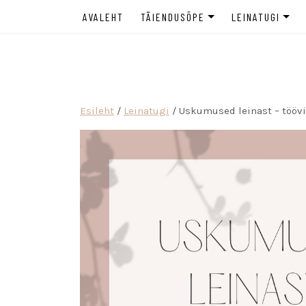
AVALEHT
TÄIENDUSÕPE
LEINATUGI
LEINANÕUSTAJA TÄIENDUSÕPE
LEINANÕUSTAM
Täiendusõppeasutus spetsialistile ja leina
LEINAKOOL
TAGASISIDE TÄIENDUSÕPPELE
ETTEVÕTTELE
LEINAGRUPP E
Esileht
/
Leinatugi
/ Uskumused leinast – töövih
NOORTELE JA 
BLOGI
LEINAKOHVIK