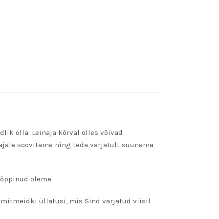
ik olla. Leinaja kõrval olles võivad
jale soovitama ning teda varjatult suunama
 õppinud oleme.
mitmeidki üllatusi, mis Sind varjatud viisil