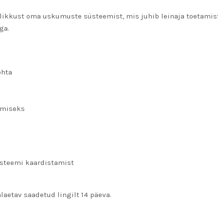
dlikkust oma uskumuste süsteemist, mis juhib leinaja toetamist
ga.
ohta
amiseks
üsteemi kaardistamist
alaetav saadetud lingilt 14 päeva.