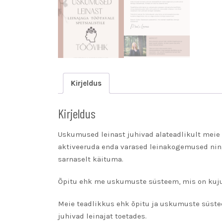
Kirjeldus
Kirjeldus
Uskumused leinast juhivad alateadlikult meie te
aktiveeruda enda varased leinakogemused nin
sarnaselt käituma.
Õpitu ehk me uskumuste süsteem, mis on kujun
Meie teadlikkus ehk õpitu ja uskumuste süsteem
juhivad leinajat toetades.