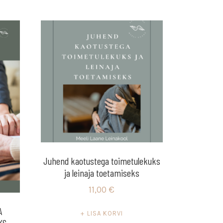
Juhend kaotustega toimetulekuks
ja leinaja toetamiseks
11,00
€
A
LISA KORVI