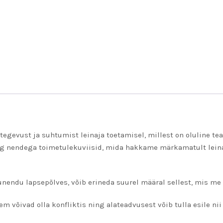
gevust ja suhtumist leinaja toetamisel, millest on oluline teadl
g nendega toimetulekuviisid, mida hakkame märkamatult leina
endu lapsepõlves, võib erineda suurel määral sellest, mis me
 võivad olla konfliktis ning alateadvusest võib tulla esile nii 