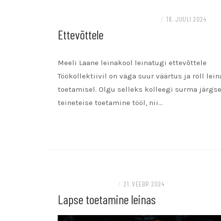
KOOLITUSED, TÖÖTOAD JA GRUPITÖÖD
/
18. JUULI 2024
Ettevõttele
Meeli Laane leinakool leinatugi ettevõttele
Töökollektiivil on väga suur väärtus ja roll lein
toetamisel. Olgu selleks kolleegi surma järgse
teineteise toetamine tööl, nii…
READ MORE
ALGAVAD KOOLITUSED
/
21. VEEBR 2024
Lapse toetamine leinas