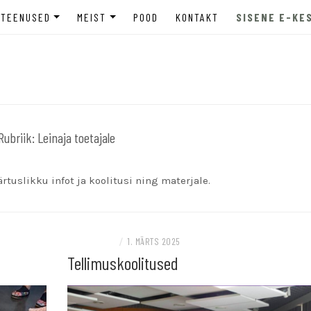
TEENUSED
MEIST
POOD
KONTAKT
SISENE E-KE
INE
ETTEVÕTTELE
MEIST LÄHEMALT
tugi
HARIDUSASUTUSELE
MEEDIAKAJASTUSED
MADELE
NOORTELE JA LASTEVANEMATELE
EETILISED PÕHIMÕTTED
LASTEVANEMATELE
Rubriik:
TELLIMUSKOOLITUSED
Leinaja toetajale
PRIVAATSUSPOLIITIKA
ÕPPEKORRALDUS
ärtuslikku infot ja koolitusi ning materjale.
ETTEVÕTTELE
/
1. MÄRTS 2025
Tellimuskoolitused