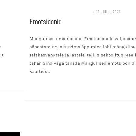
KOOLITUSED, TÖÖTOAD JA GRUPITÖÖD
/
12. JUULI 2024
Emotsioonid
Mängulised emotsioonid Emotsioonide väljendam
a
sõnastamine ja tundma õppimine läbi mängulisu
lt
Täiskasvanutele ja lastele! telli sisekoolitus Meeli
tahan Sind väga tänada Mängulised emotsioonid
kaartide…
READ MORE