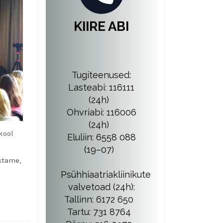
KIIRE ABI
Tugiteenused:
Lasteabi: 116111
(24h)
Ohvriabi: 116006
(24h)
kool
Eluliin: 6558 088
(19–07)
stame,
Psühhiaatriakliinikute
valvetoad (24h):
Tallinn: 6172 650
Tartu: 731 8764