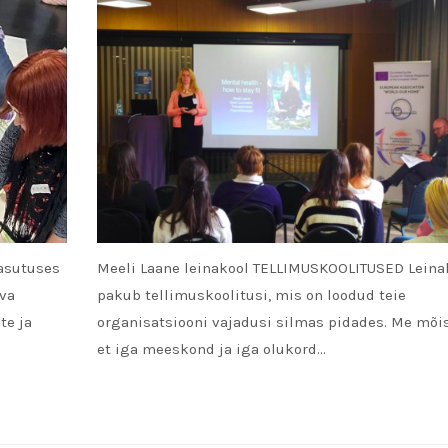
sasutuses
Meeli Laane leinakool TELLIMUSKOOLITUSED Leina
eva
pakub tellimuskoolitusi, mis on loodud teie
te ja
organisatsiooni vajadusi silmas pidades. Me mõi
et iga meeskond ja iga olukord…
READ MORE