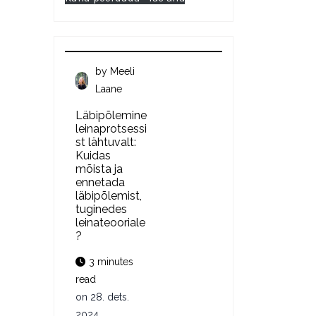
by
Meeli
Laane
Läbipõlemine
leinaprotsessi
st lähtuvalt:
Kuidas
mõista ja
ennetada
läbipõlemist,
tuginedes
leinateooriale
?
3 minutes
read
on
28. dets.
2024