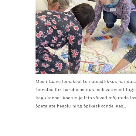
Meeli Laane leinakool Leinateadlikkus haridu
Leinateadlik haridusasutus loob vaimselt tug
kogukonna. Kaotus ja lein võivad mõjutada las
õpetajate heaolu ning õpikeskkonda. Kas…
READ MORE