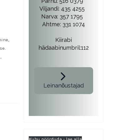
Pärnu: 516 0379
Viljandi: 435 4255
Narva: 357 1795
Ahtme: 331 1074
Kiirabi
ine,
hädaabinumbril:112
se.
,
Leinanǒustajad
Kuhu pöörduda - lae alla