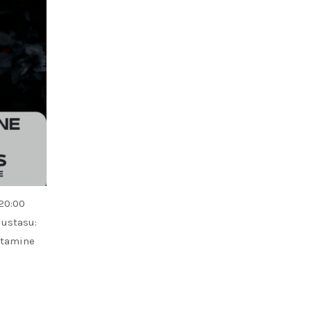
-20:00
lustasu:
oetamine