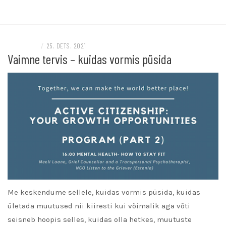
READ MORE
ESITLUSED
/
25. DETS. 2021
Vaimne tervis – kuidas vormis püsida
Me keskendume sellele, kuidas vormis püsida, kuidas
ületada muutused nii kiiresti kui võimalik aga võti
seisneb hoopis selles, kuidas olla hetkes, muutuste