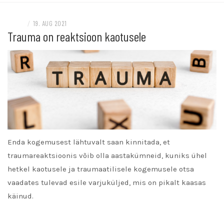
BLOGI
/
19. AUG 2021
Trauma on reaktsioon kaotusele
Enda kogemusest lähtuvalt saan kinnitada, et
traumareaktsioonis võib olla aastakümneid, kuniks ühel
hetkel kaotusele ja traumaatilisele kogemusele otsa
vaadates tulevad esile varjuküljed, mis on pikalt kaasas
käinud.
READ MORE