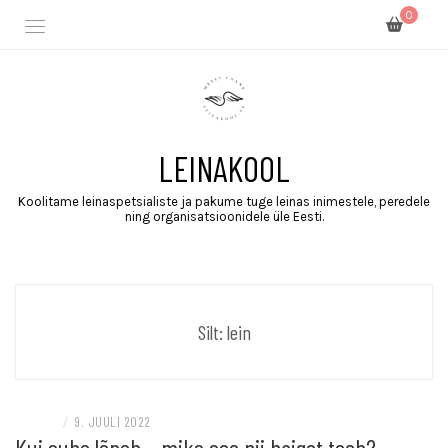
0
LEINAKOOL
Koolitame leinaspetsialiste ja pakume tuge leinas inimestele, peredele
ning organisatsioonidele üle Eesti.
Silt:
lein
E-POOD
/
9. JUULI 2022
Kui suhe lõpeb – miks see nii haiget teeb?