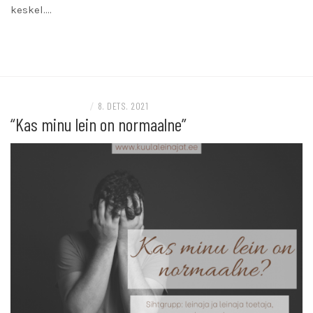
keskel.…
READ MORE
LEINAJA TOETAJALE
/
8. DETS. 2021
“Kas minu lein on normaalne”