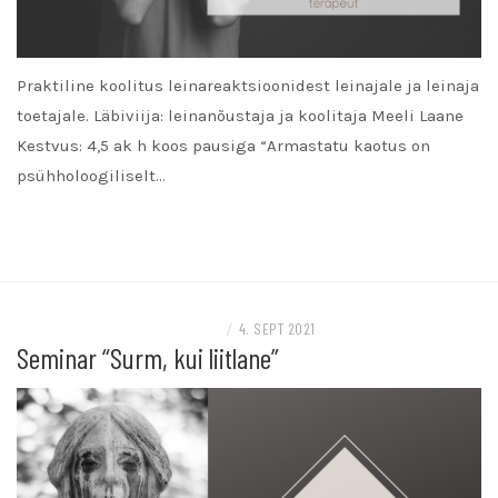
Praktiline koolitus leinareaktsioonidest leinajale ja leinaja
toetajale. Läbiviija: leinanõustaja ja koolitaja Meeli Laane
Kestvus: 4,5 ak h koos pausiga “Armastatu kaotus on
psühholoogiliselt…
READ MORE
TELLITAVAD KOOLITUSED/TÖÖTOAD
/
4. SEPT 2021
Seminar “Surm, kui liitlane”