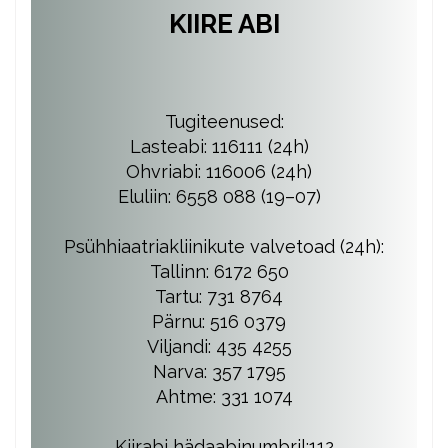
KIIRE ABI
Tugiteenused:
Lasteabi: 116111 (24h)
Ohvriabi: 116006 (24h)
Eluliin: 6558 088 (19–07)
Psühhiaatriakliinikute valvetoad (24h):
Tallinn: 6172 650
Tartu: 731 8764
Pärnu: 516 0379
Viljandi: 435 4255
Narva: 357 1795
Ahtme: 331 1074
Kiirabi hädaabinumbril:112