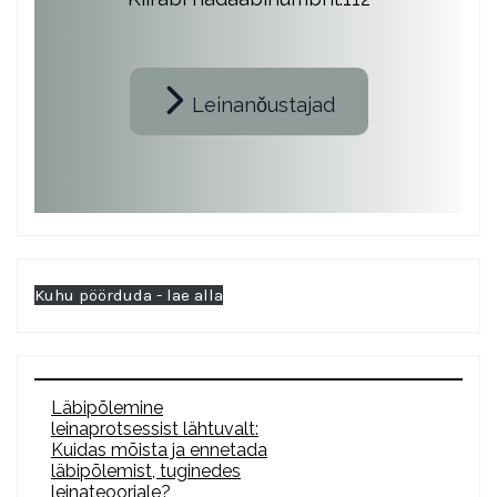
Leinanǒustajad
Kuhu pöörduda - lae alla
Läbipõlemine
leinaprotsessist lähtuvalt:
Kuidas mõista ja ennetada
läbipõlemist, tuginedes
leinateooriale?