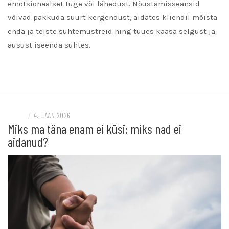
emotsionaalset tuge või lähedust. Nõustamisseansid
võivad pakkuda suurt kergendust, aidates kliendil mõista
enda ja teiste suhtemustreid ning tuues kaasa selgust ja
ausust iseenda suhtes.
READ MORE
BLOGI
/
4. JAAN 2026
Miks ma täna enam ei küsi: miks nad ei
aidanud?