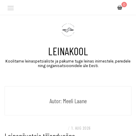
0
LEINAKOOL
Koolitame leinaspetsialiste ja pakume tuge leinas inimestele, peredele
ning organisatsioonidele üle Eesti.
Autor:
Meeli Laane
KOOLITUSED, TÖÖTOAD JA GRUPITÖÖD
/
1. AUG 2026
Leinanõustaja täiendusõpe