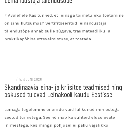
< Avalehele Kas tunned, et leinaga toimetuleku toetamine
on sinu kutsumus? Sertifitseeritud leinanõustaja
täiendusõpe annab sulle sügava, traumateadliku ja
praktikapõhise ettevalmistuse, et toetada…
READ MORE
BLOGI
/
5. JUUNI 2026
Skandinaavia leina- ja kriisitoe teadmised ning
oskused tulevad Leinakooli kaudu Eestisse
Leinaga tegelemine ei piirdu vaid lahkunud inimestega
seotud tunnetega. See hõlmab ka suhteid elusolevate
inimestega, kes mingil põhjusel ei paku vajalikku