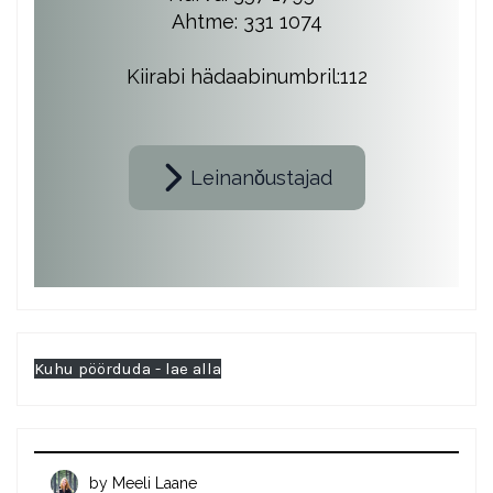
Ahtme: 331 1074
Kiirabi hädaabinumbril:112
Leinanǒustajad
Kuhu pöörduda - lae alla
by
Meeli Laane