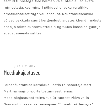
seotud tunnetega. See hõlmab ka suhteid elusolevate
inimestega, kes mingil põhjusel ei paku vajalikku
emotsionaalset tuge või lähedust. Nõustamisseansid
võivad pakkuda suurt kergendust, aidates kliendil mõista
enda ja teiste suhtemustreid ning tuues kaasa selgust ja
ausust iseenda suhtes.
READ MORE
MEEDIA
/
23. NOV. 2025
Meediakajastused
Leinanõustamise korraldus Eestis Leinatoetaja Mart
Martma räägib noorte toetamisest leinas
Meediakajastused toimunud üritustest Põlva valla
Noorsootöö keskuse teemapäev “Toimetulek leinaga”