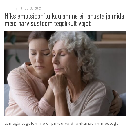
BLOGI
/
19. DETS. 2025
Miks emotsioonitu kuulamine ei rahusta ja mida
meie närvisüsteem tegelikult vajab
Leinaga tegelemine ei piirdu vaid lahkunud inimestega