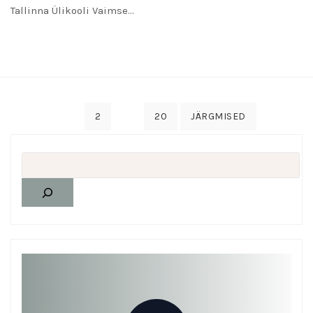
Tallinna Ülikooli Vaimse…
READ MORE
1
…
2
20
JÄRGMISED