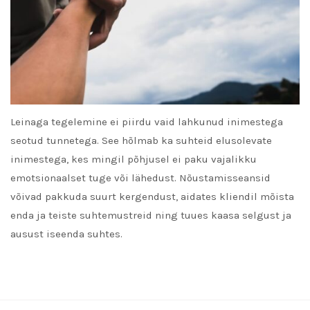
Leinaga tegelemine ei piirdu vaid lahkunud inimestega
seotud tunnetega. See hõlmab ka suhteid elusolevate
inimestega, kes mingil põhjusel ei paku vajalikku
emotsionaalset tuge või lähedust. Nõustamisseansid
võivad pakkuda suurt kergendust, aidates kliendil mõista
enda ja teiste suhtemustreid ning tuues kaasa selgust ja
ausust iseenda suhtes.
READ MORE