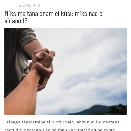
BLOGI
/
4. JAAN 2026
Miks ma täna enam ei küsi: miks nad ei
aidanud?
Leinaga tegelemine ei piirdu vaid lahkunud inimestega
seotud tunnetega. See hõlmab ka suhteid elusolevate