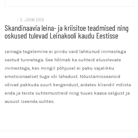
BLOGI
/
5. JUUNI 2026
Skandinaavia leina- ja kriisitoe teadmised ning
oskused tulevad Leinakooli kaudu Eestisse
Leinaga tegelemine ei piirdu vaid lahkunud inimestega
seotud tunnetega. See hõlmab ka suhteid elusolevate
inimestega, kes mingil põhjusel ei paku vajalikku
emotsionaalset tuge või lähedust. Nõustamisseansid
võivad pakkuda suurt kergendust, aidates kliendil mõista
enda ja teiste suhtemustreid ning tuues kaasa selgust ja
ausust iseenda suhtes.
READ MORE