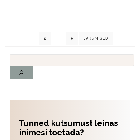
READ MORE
1
…
2
6
JÄRGMISED
Tunned kutsumust leinas
inimesi toetada?