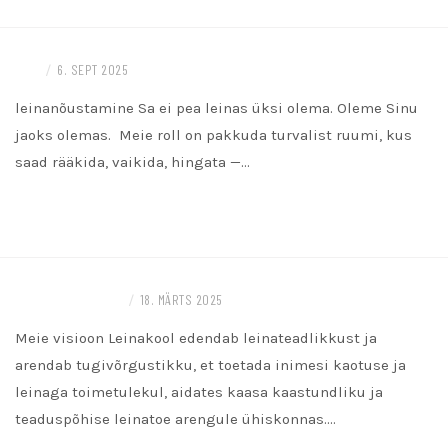
LEIN
/
6. SEPT 2025
leinanõustamine Sa ei pea leinas üksi olema. Oleme Sinu
jaoks olemas. Meie roll on pakkuda turvalist ruumi, kus
saad rääkida, vaikida, hingata —…
READ MORE
LEINAJA TOETAJALE
/
18. MÄRTS 2025
Meie visioon Leinakool edendab leinateadlikkust ja
arendab tugivõrgustikku, et toetada inimesi kaotuse ja
leinaga toimetulekul, aidates kaasa kaastundliku ja
teaduspõhise leinatoe arengule ühiskonnas.…