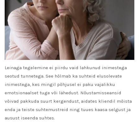
Leinaga tegelemine ei piirdu vaid lahkunud inimestega
seotud tunnetega. See hõlmab ka suhteid elusolevate
inimestega, kes mingil põhjusel ei paku vajalikku
emotsionaalset tuge või lähedust. Nõustamisseansid
võivad pakkuda suurt kergendust, aidates kliendil mõista
enda ja teiste suhtemustreid ning tuues kaasa selgust ja
ausust iseenda suhtes.
READ MORE