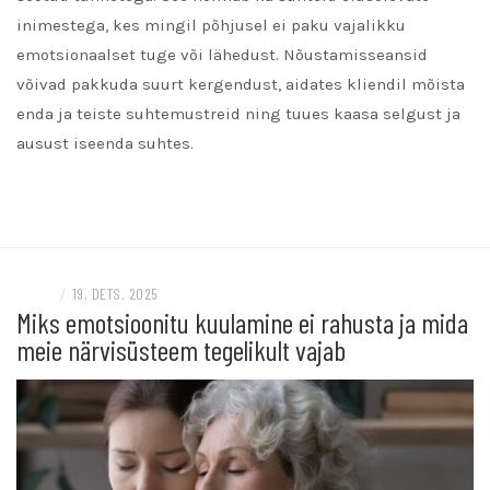
inimestega, kes mingil põhjusel ei paku vajalikku
emotsionaalset tuge või lähedust. Nõustamisseansid
võivad pakkuda suurt kergendust, aidates kliendil mõista
enda ja teiste suhtemustreid ning tuues kaasa selgust ja
ausust iseenda suhtes.
READ MORE
BLOGI
/
19. DETS. 2025
Miks emotsioonitu kuulamine ei rahusta ja mida
meie närvisüsteem tegelikult vajab