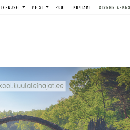
TEENUSED
MEIST
POOD
KONTAKT
SISENE E-KE
INE
ETTEVÕTTELE
MEIST LÄHEMALT
tugi
HARIDUSASUTUSELE
MEEDIAKAJASTUSED
MADELE
NOORTELE JA LASTEVANEMATELE
EETILISED PÕHIMÕTTED
LASTEVANEMATELE
TELLIMUSKOOLITUSED
PRIVAATSUSPOLIITIKA
ÕPPEKORRALDUS