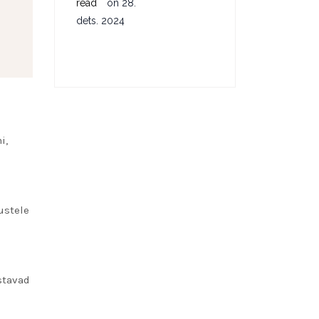
read
on
28.
dets. 2024
i,
ustele
stavad