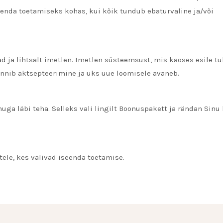
 enda toetamiseks kohas, kui kõik tundub ebaturvaline ja/või
ad ja lihtsalt imetlen. Imetlen süsteemsust, mis kaoses esile tu
sünnib aktsepteerimine ja uks uue loomisele avaneb.
ga läbi teha. Selleks vali lingilt Boonuspakett ja rändan Sinu 
ele, kes valivad iseenda toetamise.