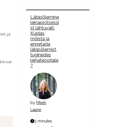
Läbipõlemine
leinaprotsessi
st lähtuvalt:
Kuidas
leb ja
mõista ja
ennetada
läbipõlemist,
tuginedes
leinateooriale
kõrval
?
by
Meeli
Laane
3 minutes