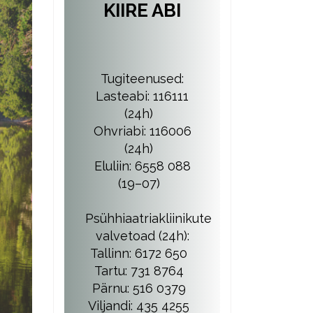
KIIRE ABI
Tugiteenused:
Lasteabi: 116111
(24h)
Ohvriabi: 116006
(24h)
Eluliin: 6558 088
(19–07)
Psühhiaatriakliinikute
valvetoad (24h):
Tallinn: 6172 650
Tartu: 731 8764
Pärnu: 516 0379
Viljandi: 435 4255