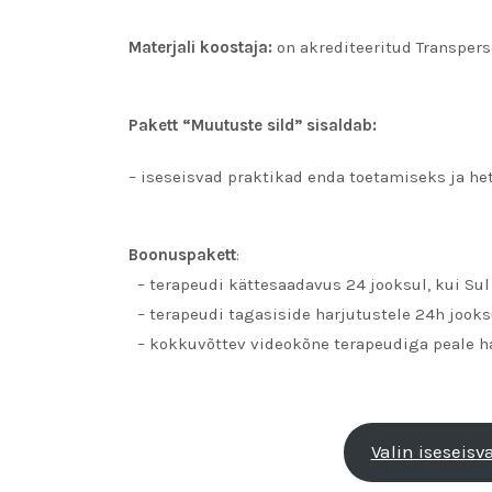
Materjali koostaja:
on akrediteeritud Transper
Pakett “Muutuste sild” sisaldab:
– iseseisvad praktikad enda toetamiseks ja h
Boonuspakett
:
– terapeudi kättesaadavus 24 jooksul, kui Su
– terapeudi tagasiside harjutustele 24h jooks
– kokkuvõttev videokõne terapeudiga peale har
Valin iseseisv