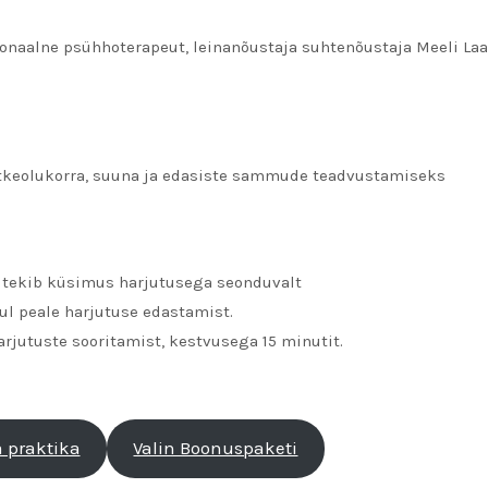
sonaalne psühhoterapeut, leinanõustaja suhtenõustaja Meeli Laa
etkeolukorra, suuna ja edasiste sammude teadvustamiseks
l tekib küsimus harjutusega seonduvalt
ul peale harjutuse edastamist.
jutuste sooritamist, kestvusega 15 minutit.
a praktika
Valin Boonuspaketi