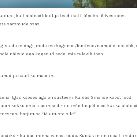
utusi, küll alateadlikult ja teadlikult, lõpuks lõdvestudes
iste sammude osas.
ärgistada midagi, mida ma kogenud/kuulnud/näinud ei ole ehk, 
 pole näinud ega kogenud seda, mis tulevik toob.
utunud ja nüüd ka maailm.
ena. Igas kaoses aga on süsteem. Kuidas Sina ise kaost lood
panin kokku oma teadmised – nii mõistuspõhised kui ka alatea
 eneseabi harjutuse “Muutuste sild”.
mendiks – kuidas minna vanast uude. Kuidas minna sealt, mida