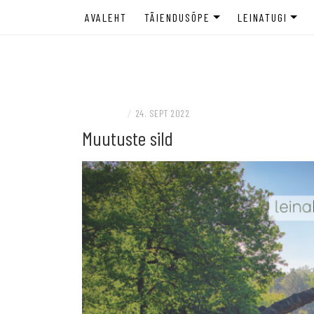
AVALEHT
TÄIENDUSÕPE
LEINATUGI
LEINANÕUSTAJA TÄIENDUSÕPE
LEINANÕUSTAM
Täiendusõppeasutus spetsialistile ja leina
LEINAKOOL
TAGASISIDE TÄIENDUSÕPPELE
ETTEVÕTTELE
LEINAGRUPP E
LEINAJALE
/
24. SEPT 2022
Muutuste sild
NOORTELE JA 
BLOGI
LEINAKOHVIK