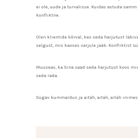
ei ole, uude ja turvalisse. Kuidas astuda samm
konfliktne.
Olen klientide kõrval, kes seda harjutust läbiv
selgust, mis kaoses varjule jääb. Konfliktist 
Muuseas, ka Sina saad seda harjutust koos minu
seda rada.
Sügav kummardus ja aitäh, aitäh, aitäh inimest