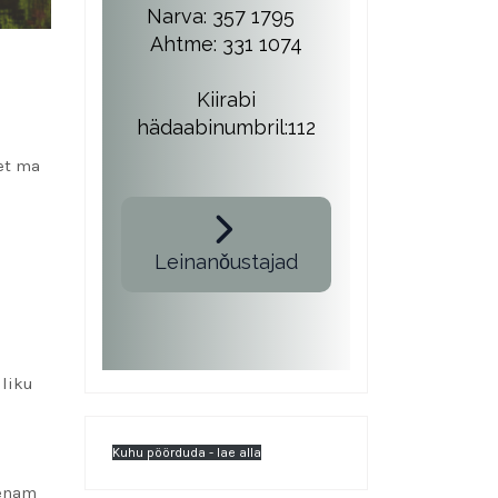
Narva: 357 1795
Ahtme: 331 1074
Kiirabi
hädaabinumbril:112
et ma
Leinanǒustajad
dliku
Kuhu pöörduda - lae alla
 enam