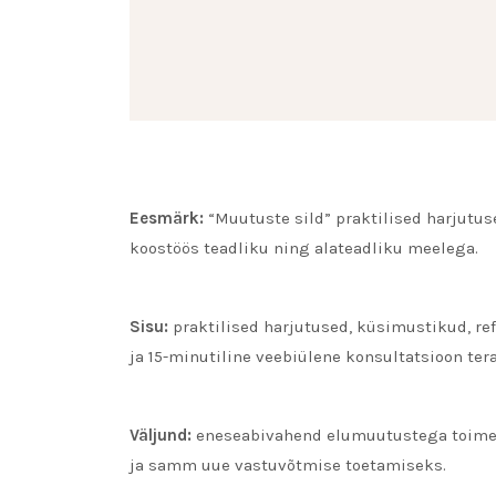
Eesmärk:
“Muutuste sild” praktilised harjutus
koostöös teadliku ning alateadliku meelega.
Sisu:
praktilised harjutused, küsimustikud, re
ja 15-minutiline veebiülene konsultatsioon ter
Väljund:
eneseabivahend elumuutustega toimet
ja samm uue vastuvõtmise toetamiseks.