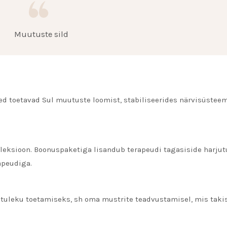
Muutuste sild
ed toetavad Sul muutuste loomist, stabiliseerides närvisüsteem
fleksioon. Boonuspaketiga lisandub terapeudi tagasiside harjut
apeudiga.
uleku toetamiseks, sh oma mustrite teadvustamisel, mis taki