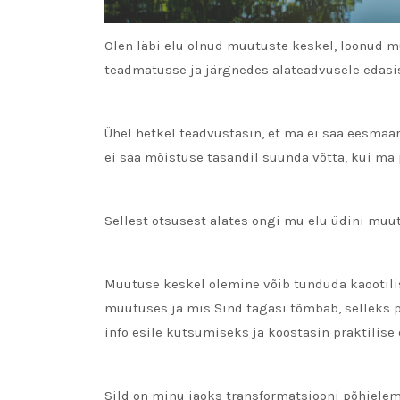
Olen läbi elu olnud muutuste keskel, loonud mu
teadmatusse ja järgnedes alateadvusele edas
Ühel hetkel teadvustasin, et ma ei saa eesmä
ei saa mõistuse tasandil suunda võtta, kui ma
Sellest otsusest alates ongi mu elu üdini mu
Muutuse keskel olemine võib tunduda kaootilis
muutuses ja mis Sind tagasi tõmbab, selleks 
info esile kutsumiseks ja koostasin praktilise
Sild on minu jaoks transformatsiooni põhiele