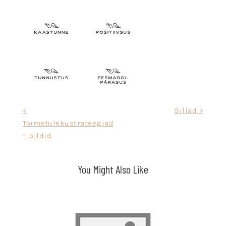
<
Sillad >
Toimetulekustrateegiad
– pildid
You Might Also Like