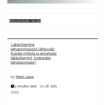
Kuhu pöörduda - lae alla
Läbipõlemine
leinaprotsessist lähtuvalt:
Kuidas mõista ja ennetada
läbipõlemist, tuginedes
leinateooriale?
by
Meeli Laane
3 minutes read
on
28. dets.
2024