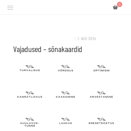
0
Täiendusõppeasutus spetsialistile ja leinatugi
LEINAKOOL
KOOLITUSED, TÖÖTOAD JA GRUPITÖÖD
/
1. AUG 2024
Vajadused – sõnakaardid