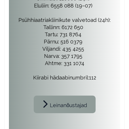
Eluliin: 6558 088 (19–07)
Psühhiaatriakliinikute valvetoad (24h):
Tallinn: 6172 650
Tartu: 731 8764
Pärnu: 516 0379
Viljandi: 435 4255
Narva: 357 1795
Ahtme: 331 1074
Kiirabi hädaabinumbril:112
Leinanǒustajad