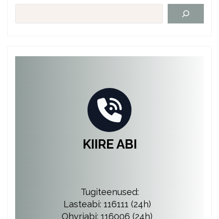
KIIRE ABI
Tugiteenused:
Lasteabi: 116111 (24h)
Ohvriabi: 116006 (24h)